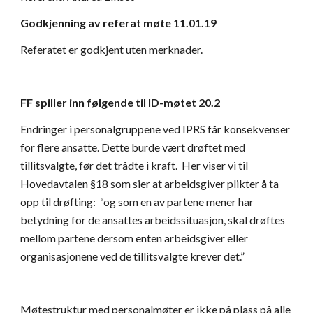
Godkjenning av referat møte 11.01.19
Referatet er godkjent uten merknader.
FF spiller inn følgende til ID-møtet 20.2
Endringer i personalgruppene ved IPRS får konsekvenser 
for flere ansatte. Dette burde vært drøftet med 
tillitsvalgte, før det trådte i kraft.  Her viser vi til 
Hovedavtalen §18 som sier at arbeidsgiver plikter å ta 
opp til drøfting:  “og som en av partene mener har 
betydning for de ansattes arbeidssituasjon, skal drøftes 
mellom partene dersom enten arbeidsgiver eller 
organisasjonene ved de tillitsvalgte krever det.” 
Møtestruktur med personalmøter er ikke på plass på alle 