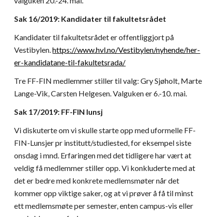
valguken 20.-24. mai.
Sak 16/2019: Kandidater til fakultetsrådet
Kandidater til fakultetsrådet er offentliggjort på 
Vestibylen.
https://www.hvl.no/Vestibylen/nyhende/her-
er-kandidatane-til-fakultetsrada/
Tre FF-FIN medlemmer stiller til valg: Gry Sjøholt, Marte 
Lange-Vik, Carsten Helgesen. Valguken er 6.-10. mai.
Sak 17/2019: FF-FIN lunsj
Vi diskuterte om vi skulle starte opp med uformelle FF-
FIN-Lunsjer pr institutt/studiested, for eksempel siste 
onsdag i mnd. Erfaringen med det tidligere har vært at 
veldig få medlemmer stiller opp. Vi konkluderte med at 
det er bedre med konkrete medlemsmøter når det 
kommer opp viktige saker, og at vi prøver å få til minst 
ett medlemsmøte per semester, enten campus-vis eller 