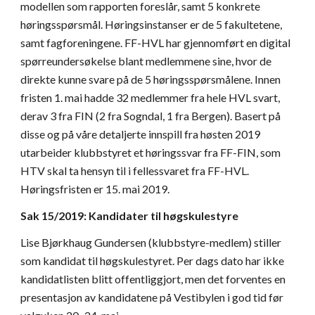
modellen som rapporten foreslår, samt 5 konkrete 
høringsspørsmål. Høringsinstanser er de 5 fakultetene, 
samt fagforeningene. FF-HVL har gjennomført en digital 
spørreundersøkelse blant medlemmene sine, hvor de 
direkte kunne svare på de 5 høringsspørsmålene. Innen 
fristen 1. mai hadde 32 medlemmer fra hele HVL svart, 
derav 3 fra FIN (2 fra Sogndal, 1 fra Bergen). Basert på 
disse og på våre detaljerte innspill fra høsten 2019 
utarbeider klubbstyret et høringssvar fra FF-FIN, som 
HTV skal ta hensyn til i fellessvaret fra FF-HVL. 
Høringsfristen er 15. mai 2019.
Sak 15/2019: Kandidater til høgskulestyre
Lise Bjørkhaug Gundersen (klubbstyre-medlem) stiller 
som kandidat til høgskulestyret. Per dags dato har ikke 
kandidatlisten blitt offentliggjort, men det forventes en 
presentasjon av kandidatene på Vestibylen i god tid før 